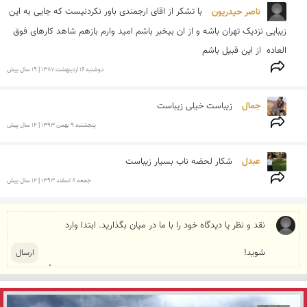
ناصر حیدریون 
با تشکر از اقای ارجمندی باور نکردنیست که جایی به این 
زیبایی نزدیک تهران باشه و از ان بیخبر باشم امید وارم بازهم شاهد کارهای فوق 
العاده  از این قبیل باشم 
دوشنبه 16 ارديبهشت 1387 | 19 سال پیش
جمال 
زیباست خیلی زیباست 
پنجشنبه 9 بهمن 1393 | 12 سال پیش
عبدل 
شکار لحضه ناب بسیار زیباست
جمعه 8 اسفند 1393 | 12 سال پیش