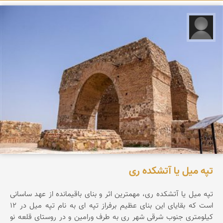
علیرضا کورش لی
تپه میل یا آتشکده ری
تپه ميل يا آتشكده ری، مهمترين اثر و بنای باقيمانده از عهد ساسانی
است كه بقايای اين بنای عظيم برفراز تپه ای به نام تپه ميل در 12
كيلومتری جنوب شرقی شهر ری به طرف ورامين و در روستای قلعه نو