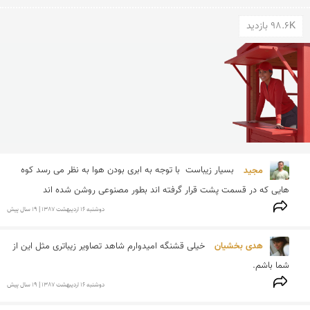
98.6K بازدید
مجید 
بسیار زیباست  با توجه به ابری بودن هوا به نظر می رسد كوه 
هایی كه در قسمت پشت قرار گرفته اند بطور مصنوعی روشن شده اند
دوشنبه 16 ارديبهشت 1387 | 19 سال پیش
هدی بخشیان 
خیلی قشنگه امیدوارم شاهد تصاویر زیباتری مثل این از 
شما باشم.
دوشنبه 16 ارديبهشت 1387 | 19 سال پیش