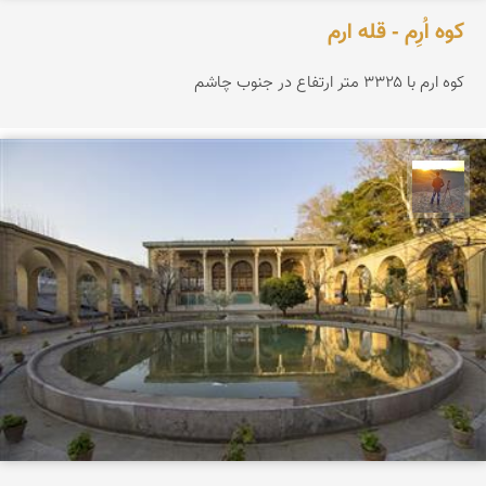
کوه اُرِم - قله ارم
کوه ارم با ۳۳۲۵ متر ارتفاع در جنوب چاشم
مهدی مخلصیان