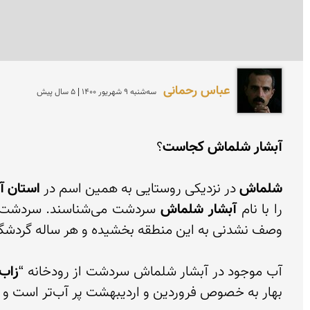
عباس رحمانی
سه‌شنبه 9 شهريور 1400 | 5 سال پیش
آبشار شلماش کجاست
شلماش
 در نزدیکی روستایی به همین اسم در 
استان آ
را با نام 
آبشار شلماش
آب موجود در آبشار شلماش سردشت از رودخانه “
زاب