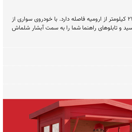
پس از اینکه به استان آذربایجان غربی رسیدید، باید به سوی شهر مرزی سردشت حرکت کنید. این شهر حدود 240 کیلومتر از ارومیه فاصله دارد. با خودروی سواری از 
 و شلماش خواهید رسید و تابلوهای راهنما شما را به سمت آبشار شلماش 