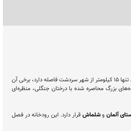
 قرار گرفته است. از آنجا این جاذبه گردشگری تنها 15 کیلومتر از شهر سردشت فاصله دارد، برخی آن 
 سردشت می‌شناسند. سردشت شهری مرزی با آب و هوای معتدل و کوهستانی است. کوه‌های بزرگ محاصره شده با درختان جنگلی، منظره‌ای 
تای آلمان
 و 
شلماش
 قرار دارد. این رودخانه در فصل 