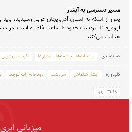
مسیر دسترسی به آبشار
ارومیه تا سردشت حدود 4 ساعت فاصله است. در مسیر خود به سردشت به 
هدایت می‌کنند

دسته‌بندی
رودخانه‌ها ، چشمه‌ها ، آبشارها
آذربایجان غربی
کلید‌واژه
آبشار شلماش
سردشت
رودخانه زاب کوچک
ر
31.9K بازدید