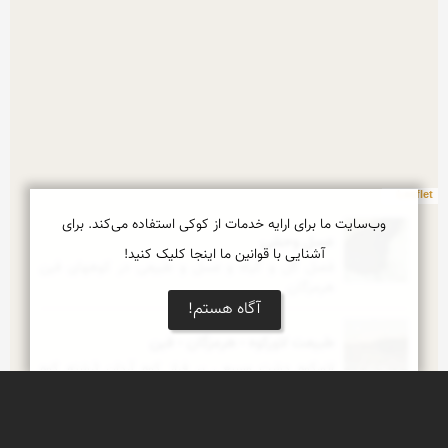
Leaflet
وب‌سایت ما برای ارایه خدمات از کوکی استفاده می‌کند. برای
عسل وحشی
آشنایی با قوانین ما اینجا کلیک کنید!
فصل گل و گیاه و عسل و طبیعی در کوههای فین 
هرمزگان
آگاه هستم!
طبیعت لاورکوه - هرمزگان - فین
لاورکوه دشت وسیعی بر فراز کوه آردان (رشته کوه 
شمالی فین) میباشد
آفت خرما