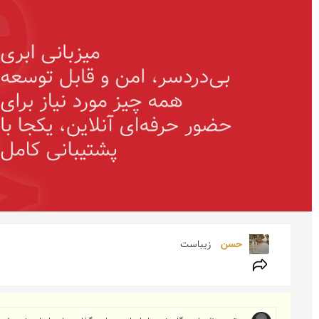
حسن 
زیباست