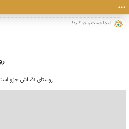
رو
روستای آقداش جزو استان مرکزی در 65 کیلومتری ازتوابع شهرستان ساو
›