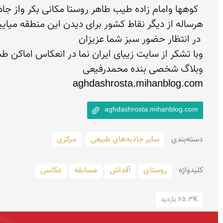
aghdashrosta.mihanblog.com
aghdashrosta.mihanblog.com
دسته‌بندی
سایر جاذبه‌های طبیعی
مرکزی
کلید‌واژه
روستای
آقداش
مسابقه
عکاسی
65.3K بازدید