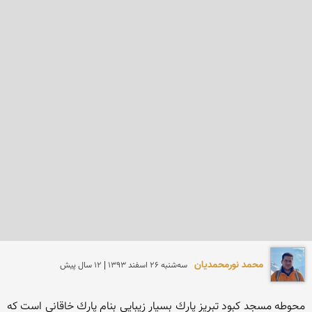
محمد نورمحمديان
سه‌شنبه 26 اسفند 1393 | 12 سال پیش
محوطه مسجد كبود تبریز پارك بسیار زیبایی بنام پارك خاقانی است كه 