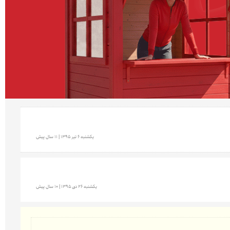
يكشنبه 6 تير 1395 | 11 سال پیش
يكشنبه 26 دی 1395 | 10 سال پیش