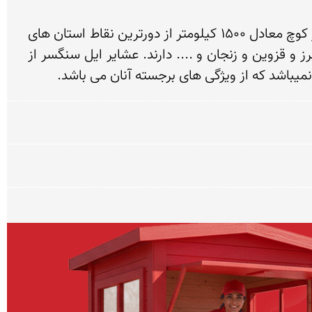
عشایر ایل سنگسر از بزرگترین عشایر کوچکرو سلسله جبال البرز می باشند که در بین ایلات کشور بیشترین مسیر کوچ معادل 1500 کیلومتر از دورترین نقاط استان های 
خراسان جنوبی و رضوی (قشلاق) به نقاط مرتفع و خوش آب و هوای استان های سمنان و تهران و مازندران و البرز و قزوین و زنجان و .... دارند. عشایر ایل سنگسر از 