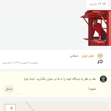
64.1K بازدید
نمای ایران 
سپاس
پنجشنبه 27 فروردين 1394 | 12 سال پیش
+