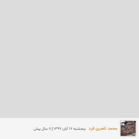
محمد ناصری فرد
پنجشنبه 17 آبان 1397 | 8 سال پیش