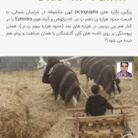
رنگین نگاره های pictographs کهن مکشوفه در خراسان شمالی، با
قدمت حدود هزاره ی دهم پ.م. که بزکوهی و گیاه هوم Ephedra را در
کنار هم می بینیم. در هزاره های بعد (حدود هزاره سوم پ.م.)، همان
پیوستگی بر روی کاسه های گِلی گذشتگان با همان شباهت و پیام هم
دیده می شود؟!
حسن صفری