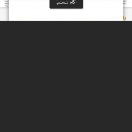
آگاه هستم!
رد پاهایی از فرازمینی ها در میان سنگ نگاره های
کهن ایران و پرو
مقایسه و تطبیق برخی از نقوش سنگ نگاره های ایران (کوه های تیمره
در اطراف خمین) و کشور پرو در آمریکای جنوبی ، افرادی با کلاه خودهای
مشابه و اجزای انسانی خاص (هاله ای از نور). گویی همه آنها بدست یک
هنرمند در آن سرزمین های دور از هم حک شده است!
مبینا جعفری