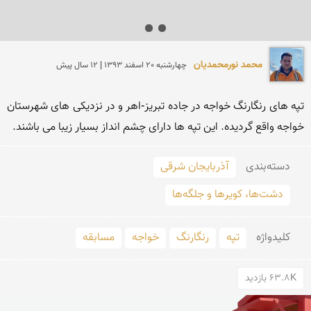
محمد نورمحمديان
چهارشنبه 20 اسفند 1393 | 12 سال پیش
تپه های رنگارنگ خواجه در جاده تبریز-اهر و در نزدیكی های شهرستان 
خواجه واقع گردیده. این تپه ها دارای چشم انداز بسیار زیبا می باشند.
دسته‌بندی
آذربایجان شرقی
دشت‌ها، کویرها و جلگه‌ها
کلید‌واژه
تپه
رنگارنگ
خواجه
مسابقه
63.8K بازدید