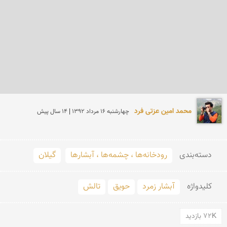
محمد امین عزتی فرد
چهارشنبه 16 مرداد 1392 | 14 سال پیش
دسته‌بندی
رودخانه‌ها ، چشمه‌ها ، آبشارها
گیلان
کلید‌واژه
آبشار زمرد
حویق
تالش
72K بازدید