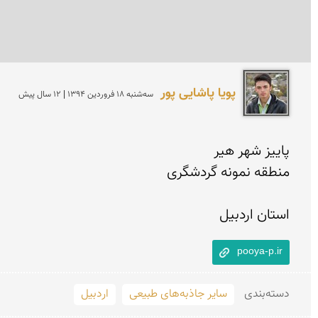
پویا پاشایی پور
سه‌شنبه 18 فروردين 1394 | 12 سال پیش
استان اردبیل
pooya-p.ir
دسته‌بندی
سایر جاذبه‌های طبیعی
اردبیل