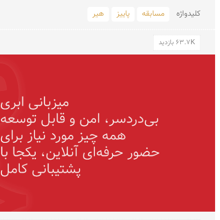
کلید‌واژه
مسابقه
پاییز
هیر
63.7K بازدید