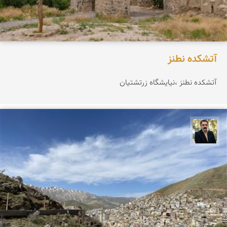
آتشکده نطنز
آتشکده نطنز ،نیایشگاه زرتشتيان
عدنان مرادی