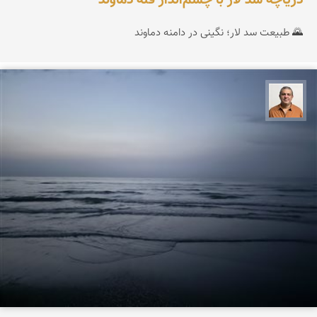
دریاچه سد لار با چشم‌انداز قله دماوند
🌄 طبیعت سد لار؛ نگینی در دامنه دماوند
مجید حمیدا