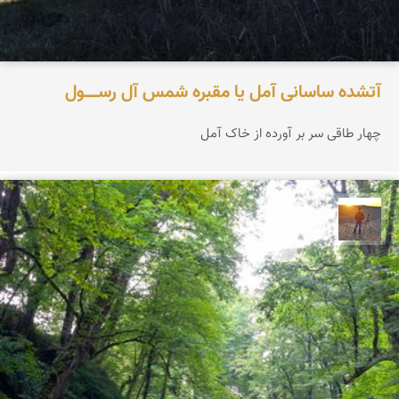
آتشده ساسانی آمل یا مقبره شمس آل‌ رســـــول
چهار طاقی سر بر آورده از خاک آمل
مهدی مخلصیان