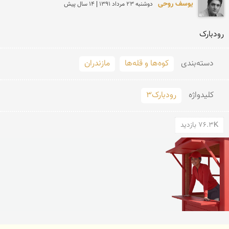
یوسف روحی
دوشنبه 23 مرداد 1391 | 14 سال پیش
رودبارک
دسته‌بندی
کوه‌ها و قله‌ها
مازندران
کلید‌واژه
رودبارک3
76.3K بازدید