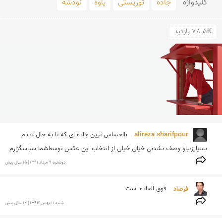
کلید‌واژه
جاده
توریستی
پاوه
نودشه
78.5K بازدید
alireza sharifpour 
بااحساس ترین جاده ای که تا به حال دیدم 
بسیارزیباو وصف نشدنی خیلی خیلی از انتخاب این عکس توسطشما سپاسگزارم
دوشنبه 9 مرداد 1391 | 15 سال پیش
فرصاد 
فوق العاده است
شنبه 11 بهمن 1393 | 12 سال پیش