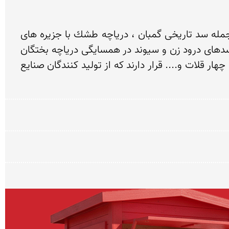
شهر ارسنجان با قدمت تاریخی اولین دوره های غارنشینی و جاذبه های گردشگری اجتماعی و طبیعی فراوانی از جمله سد تاریخی گمبان ، دریاچه طشك با جزیره های 
متعدد كوچك وبزرگ كه زیستگاه پرندگان مهاجر فراوانی است این دریاچه از كانالهای آبی سد كمبان وزیر دست سدهای درود زن و سیوند در همسایگی دریاچه بختگان 
واقع شده كه چشم اندازهای زیبا و كم نظیری را خلق كرده است در اطراف دریاچه روستاهای عشایر نشین سنكر ، چهار قلات و.... قرار دارند كه از تولید كنندگان صنایع 