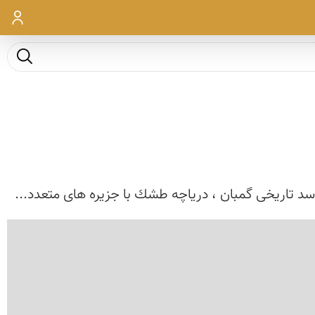
ورود
جست و ج
سد تاریخی گمبان ، دریاچه طشك با جزیره های متعدد...