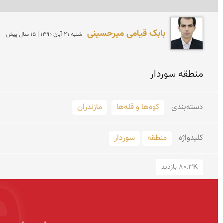
بابک قیامی میرحسینی
شنبه 21 آبان 1390 | 15 سال پیش
منطقه سوردار
دسته‌بندی
کوه‌ها و قله‌ها
مازندران
کلید‌واژه
منطقه
سوردار
80.3K بازدید