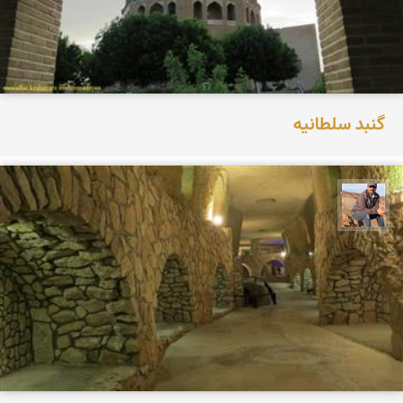
گنبد سلطانیه
جمال زعیمی یزدی