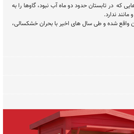
بر اساس عکسی که در مسجد جامع اصفهان از گاو چاه وجود دارد، گاو چاه حدود 600 سال قدمت دارد و در زمان هایی که  در تابستان حدود دو ماه آب نبود، گاوها را به 
 شهر ورزنه در استان اصفهان یکی از شهرهای محروم این استان است که در منطقه خشک و بیابانی استان اصفهان واقع شده و طی سال های اخیر با بحران خشکسالی، 