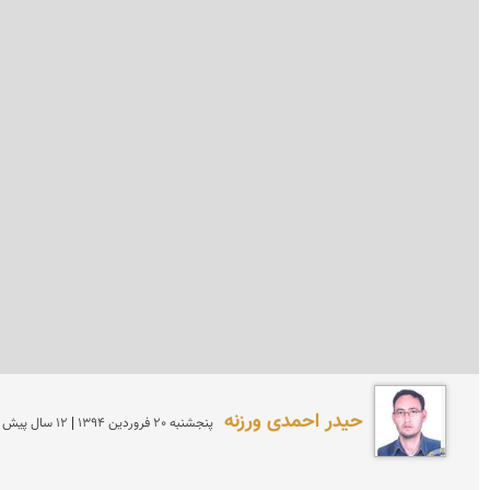
حیدر احمدی ورزنه
پنجشنبه 20 فروردين 1394 | 12 سال پیش