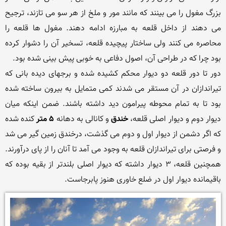
بزرگ مغول را می بینند که مانند مور و ملخ از هر سو می تازند، ترجیح 
می دهند از داخل قلعه به مبارزه ادامه دهند. مغول‌ ها قلعه را 
محاصره می‌ کنند ولی ساختار پیچیده قلعه، تسخیر آن را دشوار کرده 
دور تا دور قلعه دو دیوار محکم کشیده شده و برجهای دیده‌ بانی که 
تیراندازان در آن مستقر می شدند کمی متمایل به بیرون ساخته شده 
بود تا به تمام محوطه پیرامون دید داشته باشند. ضمن اینکه میان 
دیوار دوم و دیوار اصلی قلعه، 
خندق 
و کانالی به دهانه 
۵ متر
 کنده شده 
که اگر دشمن از دیوار اول و دوم می گذشت، درخندق زمین‌ گیر می شد 
و فرصتی برای تیراندازان قلعه به وجود می آمد تا آنان را از پای درآورند. 
همچنین قلعه، ۳ دیوار داشته که دیوار اصلی بلندتر از بقیه بوده که 
باقیمانده دیوار اول در ضلع خاوری هنوز پابرجاست.
