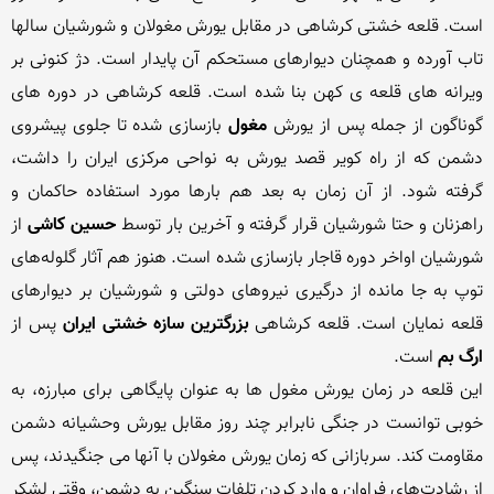
است. قلعه خشتی کرشاهی در مقابل یورش مغولان و شورشیان سالها 
تاب آورده و همچنان دیوارهای مستحکم آن پایدار است. دژ کنونی بر 
ویرانه‌ های قلعه‌ ی کهن بنا شده است. قلعه کرشاهی در دوره‌ های 
گوناگون از جمله پس از یورش 
مغول 
بازسازی شده تا جلوی پیشروی 
دشمن که از راه کویر قصد یورش به نواحی مرکزی ایران را داشت، 
گرفته شود. از آن زمان به بعد هم بارها مورد استفاده حاکمان و 
راهزنان و حتا شورشیان قرار گرفته و آخرین بار توسط 
حسین کاشی
 از 
شورشیان اواخر دوره قاجار بازسازی شده است. هنوز هم آثار گلوله‌های 
توپ به‌ جا مانده از درگیری نیروهای دولتی و شورشیان بر دیوارهای 
قلعه نمایان است. قلعه کرشاهی
 بزرگترین سازه‌ خشتی ایران
 پس از
ارگ بم
این قلعه در زمان یورش مغول‌ ها به عنوان پایگاهی برای مبارزه، به‌ 
خوبی توانست در جنگی نابرابر چند روز مقابل یورش وحشیانه دشمن 
مقاومت کند. سربازانی که زمان یورش مغولان با آنها می جنگیدند، پس 
از رشادت‌های فراوان و وارد کردن تلفات سنگین به دشمن، وقتی لشکر 