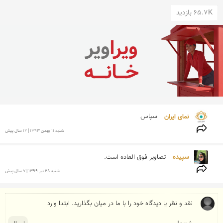
65.7K بازدید
نمای ایران 
سپاس
شنبه 11 بهمن 1393 | 12 سال پیش
سپیده 
تصاویر فوق العاده است.
شنبه 28 تير 1399 | 7 سال پیش