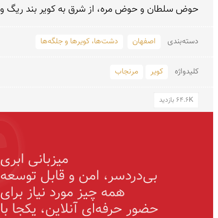
حوض سلطان و حوض مره، از شرق به کویر بند ریگ و پار
دسته‌بندی
اصفهان
دشت‌ها، کویرها و جلگه‌ها
کلید‌واژه
کویر
مرنجاب
64.6K بازدید