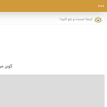
کویر مر
›