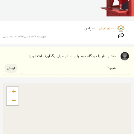
نمای ایران 
سپاس
چهارشنبه 26 فروردين 1394 | 12 سال پیش
+
−