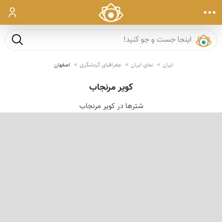
ورود
جست و ج
ایران
نمای ایران
جغرافیای گردشگری
اصفهان
كویر مرنجاب
شترها در كویر مرنجاب
‹
›