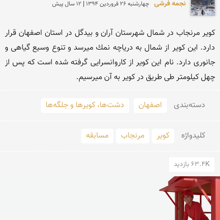
نجمه فرشی
چهارشنبه 26 فروردين 1394 | 12 سال پیش
كویر مرنجاب در شمال شهرستان آران و بیدگل در استان اصفهان قرار 
دارد. این كویر از شمال به دریاچه نمك میرسد و تنوع وسیع گیاهی و 
جانوری دارد. نام این كویر از كاروانسرایی گرفته شده است كه پس از 
چهل كیلومتر طی طریق در كویر به آن میرسیم. 
دسته‌بندی
اصفهان
دشت‌ها، کویرها و جلگه‌ها
کلید‌واژه
كویر
مرنجاب
مسابقه
63.4K بازدید