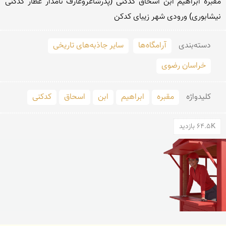
مقبره ابراهیم ابن اسحاق کدکنی (پدرشاعروعارف نامدار عطار کدکنی 
نیشابوری) ورودی شهر زیبای کدکن
دسته‌بندی
آرامگاه‌ها
سایر جاذبه‌های تاریخی
خراسان رضوی
کلید‌واژه
مقبره
ابراهیم
ابن
اسحاق
کدکنی
64.5K بازدید