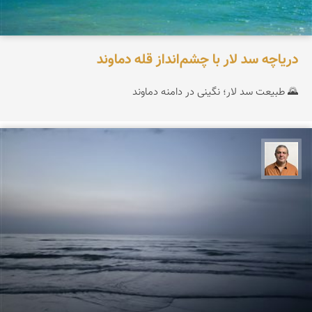
دریاچه سد لار با چشم‌انداز قله دماوند
🌄 طبیعت سد لار؛ نگینی در دامنه دماوند
مجید حمیدا