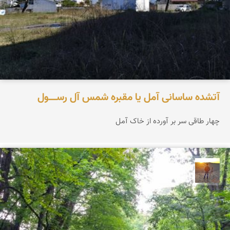
آتشده ساسانی آمل یا مقبره شمس آل‌ رســـــول
چهار طاقی سر بر آورده از خاک آمل
مهدی مخلصیان