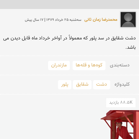
محمدرضا زمان ثانی
سه‌شنبه 25 خرداد 1389 | 17 سال پیش
دشت شقایق در سد پلور كه معمولاً در آواخر خرداد ماه قابل دیدن می 
باشد.
دسته‌بندی
کوه‌ها و قله‌ها
مازندران
کلید‌واژه
دشت
شقایق
پلور
88.5K بازدید