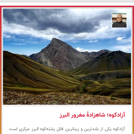
مازیار ذاکری
آزادکوه؛ شاهزادهٔ مغرور البرز
آزادکوه یکی از بلندترین و زیباترین قلل رشته‌کوه البرز مرکزی است