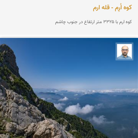
کوه اُرِم - قله ارم
کوه ارم با ۳۳۲۵ متر ارتفاع در جنوب چاشم
بابک ارجمندی