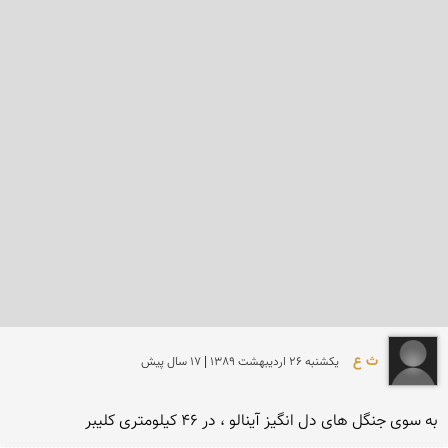
ث ع
يكشنبه 26 ارديبهشت 1389 | 17 سال پیش
به سوی جنگل های دل انگیز آینالو ، در 46 کیلومتری کلیبر 