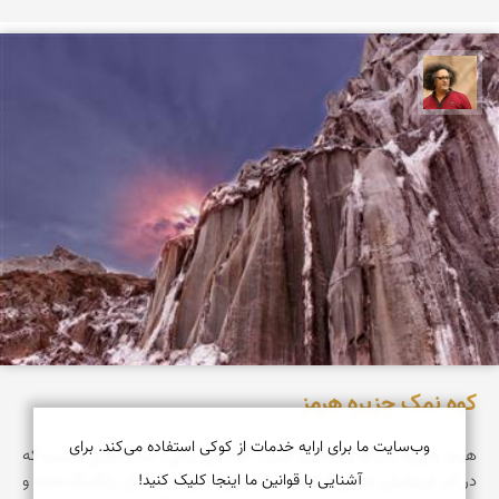
مصطفی ربیعی بهشتی
کوه نمک جزیره هرمز
وب‌سایت ما برای ارایه خدمات از کوکی استفاده می‌کند. برای
هرمز جزیره‌ رنگ‌ها‌ و عجایب است. کوه‌های رنگی، صخره‌های عجیب که
آشنایی با قوانین ما اینجا کلیک کنید!
در اثر فرسایش شکل گرفته‌اند، غارهای نمکی و سواحل رنگارنگ همه و