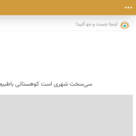
سی‌سخت شهری است کوهستانی باطبیعتی بکر که در ۳۵ کیلومتری شمال غربی شهر یاسوج و در استان کهگی