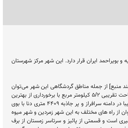
سی‌سخت شهری است کوهستانی باطبیعتی بکر که در ۳۵ کیلومتری شمال غربی شهر یاسوج و در استان کهگیلویه و بویراحمد ایران قرار دارد. این شهر مرکز شهرستان 
این شهر در دامنه کوه دنا بلندترین کوه رشته‌کوه زاگرس واقع می‌باشد و منطقه‌ای گردشگری به‌شمار می‌آید.[نیازمند منبع] از جمله مناطق گردشگاهی این شهر می‌توان 
به کوه گل-چشمه میشی-دشتک-بن رود و بندان اشاره کرد. شهر بسیار زیبا وخوش آب و هوای سی سخت با مساحت تقریبی 5/2 کیلومتر مربع با برخورداری از بهترین 
موقعیت ممکن طبیعی در 35 کیلومتری شمال غرب یاسوج مرکز استان کهگیلویه و بویراحمد به مانند تابلویی زیبا در دامنه سرافراز و پر جاذبه 4409 متری دنا با بوی 
آویشن و چویل و گیاهان معطر واقع گردیده است برای مسافرت به شهر زیبا و خوش آب و هوای سی سخت می توان از راه های مختلف به این شهر زمردین و شهر میوه 
ها مسافرت نموده یکی از طریق جاده یاسوج به سی سخت. آب‌وهوای سی‌سخت تحت تأثیر كوهستان دنا سردسیری است و قسمتی از پائیز و سرتاسر زمستان از برف 