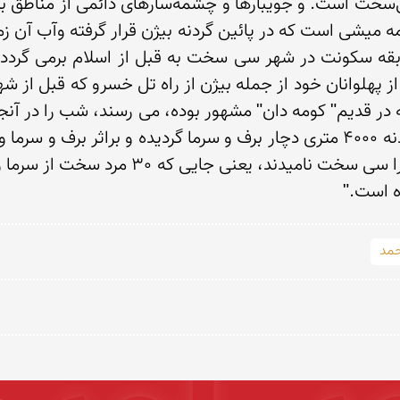
ه است."
حمد