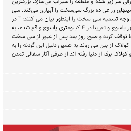
پوشیده است. و همین امر موجب پر آبی منطقه‌ی سی‌سخت است. و جویبارها و چشمه‌سارهای دائمی از مناطق برفی سرازیر شده و منطقه را سیراب می‌سازد. بزرگترین 
و پرآب‌ترین چشمه‌اش چشمه «بشو = Bocu» یا چشمه میشی است كه در پائین گردنه بیژن قرار گرفته وآب آن زمینهای زراعی ده بزرگ سی‌سخت را آبیاری می‌كند. سی 
سخت دارای پیشینه تاریخی بسیار قدیمی است و سابقه سکونت در شهر سی سخت به قبل از اسلام برمی گردد.وجه تسمیه سی سخت را اینطور بیان می کنند: " در 
زمانی که کیخسرو پادشاه کیانی ایران به همراه 30 تن از پهلوانان خود از جمله بیژن از راه تل خسرو که قبل از شهر یاسوج و تقریبا در 4 کیلومتری یاسوج واقع شده، به 
یکی از روستاهای فعلی سی سخت به نام "کوخدان" که در قدیم" کومه دان" مشهور بوده، می رسند، شب را در آنجا توقف کرده و صبح روز بعد پس از عبور از سی سخت 
کیخسرو از یارانش جدا می شود. یاران کیخسرو در گردنه 4000 متری دچار برف و سرما گردیده و براثر برف و سرما و کولاک از بین می روند.به همین دلیل این گردنه را به 
یاد بیژن پهلوان نامی لشکر کیخسرو، بیژن و این دیار را سی سخت نامیدند، یعنی جایی که 30 مرد سخت از سرما و کولاک برف از دنیا رفته اند.از طرفی آثار سفالی تمدن 