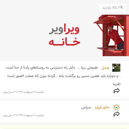
65.2K بازدید
عبدل 
طبیعتی زیبا ..  دکتر راه دسترسی به روستاهای پادنا از حنا است  
. و دوباره باید همین مسیر رو برگشت یانه . گردنه بیژن که صعب العبور است 
تقریبا 
يكشنبه 20 ارديبهشت 1394 | 12 سال پیش
نمای ایران 
سپاس
يكشنبه 20 ارديبهشت 1394 | 12 سال پیش