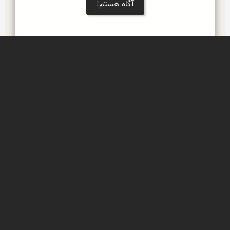
آگاه هستم!
Leaflet
دنگزلو
روستایی آرمیده بر دامنه سرسبز رشته کوه دنا
روستای نُقُل
منطقه پادنای علیای سمیرم در جنوب استان اصفهان
باغ های سیب پادنای علیا
همزیستی زیبای انسان و طبیعت در دامنه های سرسبز  
شمالی رشته کوه دنا در منتهی الیه جنوبی استان 
اصفهان