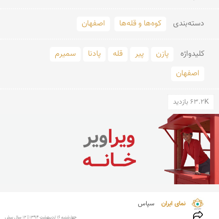
دسته‌بندی
کوه‌ها و قله‌ها
اصفهان
کلید‌واژه
پازن
پیر
قله
پادنا
سمیرم
اصفهان
63.2K بازدید
نمای ایران 
سپاس
چهارشنبه 16 ارديبهشت 1394 | 12 سال پیش