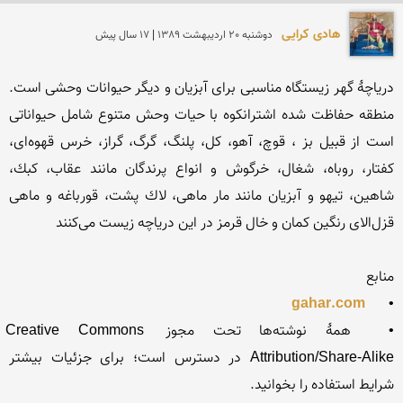
هادی کرایی
دوشنبه 20 ارديبهشت 1389 | 17 سال پیش
دریاچهٔ گهر زیستگاه مناسبی برای آبزیان و دیگر حیوانات وحشی است. 
منطقه حفاظت شده اشترانكوه با حیات وحش متنوع شامل حیواناتی 
است از قبیل بز ، قوچ، آهو، كل، پلنگ، گرگ، گراز، خرس قهوه‌ای، 
كفتار، روباه، شغال، خرگوش و انواع پرندگان مانند عقاب، كبك، 
شاهین، تیهو و آبزیان مانند مار ماهی، لاك پشت، قورباغه و ماهی 
gahar.com
•	
•	همهٔ نوشته‌ها تحت مجوز Creative Commons 
Attribution/Share-Alike در دسترس است؛ برای جزئیات بیشتر 