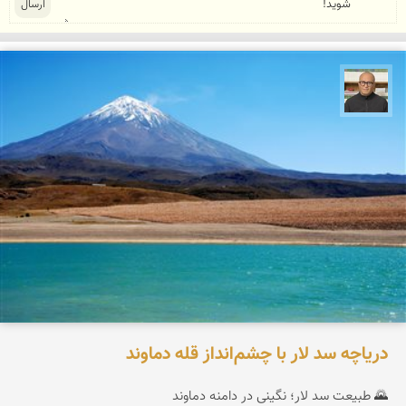
مازیار ذاکری
دریاچه سد لار با چشم‌انداز قله دماوند
🌄 طبیعت سد لار؛ نگینی در دامنه دماوند