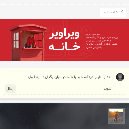
88.1K بازدید
مهدی مخلصیان