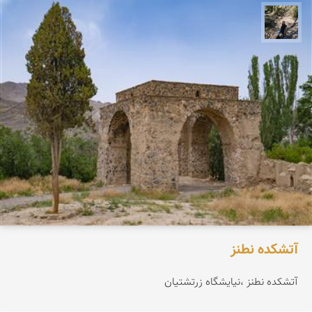
مونا سلطانی
آتشکده نطنز
آتشکده نطنز ،نیایشگاه زرتشتيان