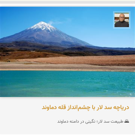
مازیار ذاکری
دریاچه سد لار با چشم‌انداز قله دماوند
🌄 طبیعت سد لار؛ نگینی در دامنه دماوند