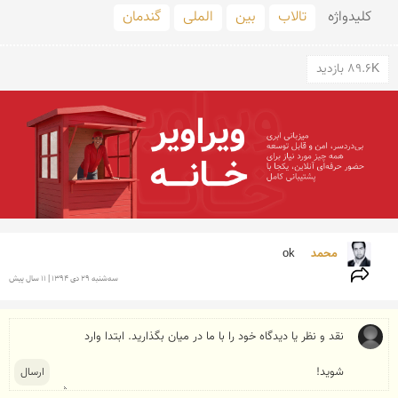
کلید‌واژه
تالاب
بین
الملی
گندمان
89.6K بازدید
محمد  
ok
سه‌شنبه 29 دی 1394 | 11 سال پیش