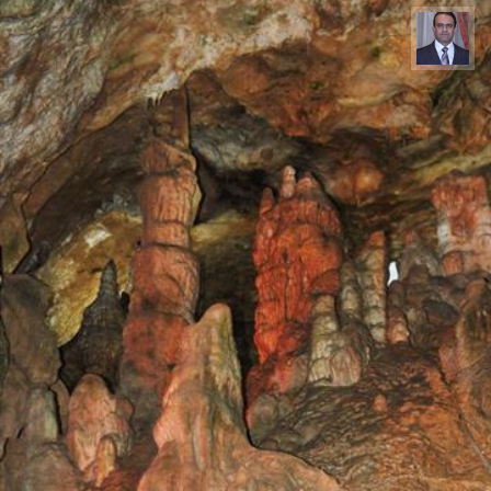
نادر چقاجردی