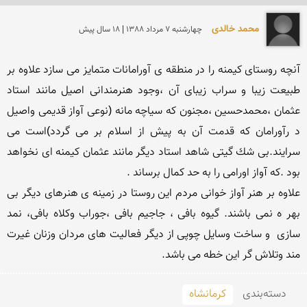
محمد خالدی
چهارشنبه 7 مرداد 1388 | 18 سال پیش
آنچه روستای كیمنه را در منطقه ی آورامانات متمایز می سازد علاوه بر 
طبیعت زیبا و سراب زیبای آن ،وجود هنرمندانی اصیل مانند استاد 
عثمان ،محمدحسین ،مجنون كه سیاچه مانه (نوعی آواز قدیمی واصیل 
د رآورامان كه قدمت آن به پیش از اسلام بر می گردد)است می 
سرایند.بی شك گیتی شاهد استاد دیگر مانند عثمان كیمنه ای نخواهد 
علاوه بر هنر آواز خوانی مردم این روستا در زمینه ی هنرهای دیگر بی 
بهر ه نمی باشند. گیوه بافی ، جاجیم بافی ،جوراب وكلاه بافی، نمد 
سازی  و ساخت وسایل چوپی از دیگر فعالیت های مردان وزنان غیرت 
مند وتلاش گر این خطه می باشد.

دسته‌بندی
کرمانشاه