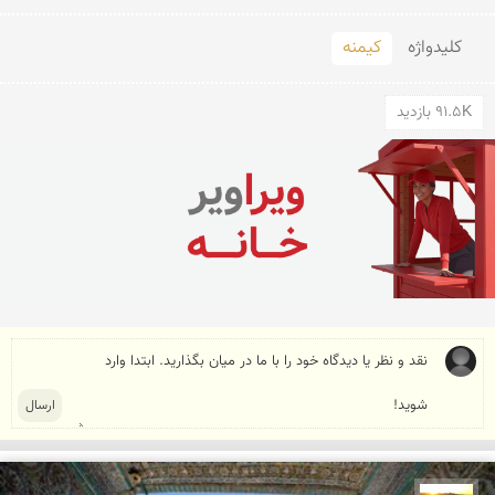
کلید‌واژه
کیمنه
91.5K بازدید