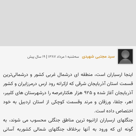
سید مجتبی شهیدی
سه‌شنبه 1 مرداد 1387 | 19 سال پیش
اینجا ارسباران است، منطقه ای درشمال غربی کشور و درشمالی‌ترین 
قسمت استان آذربایجان شرقی که ازکرانه رود ارس درمرزایران و كشور 
آذربایجان آغاز شده و 925 هزار هکتارعرصه را درشهرستان های کلیبر، 
اهر، جلفا، ورزقان و مرند وقسمت کوچکی از استان اردبیل به خود 
جنگلهای ارسباران ازانبوه ترین مناطق جنگلی محسوب می شوند، به 
گونه ای که ورود به آنها برخلاف جنگلهای شمالی کشوربه آسانی 