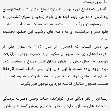
ازآنجایی كه ارتفاع این حوزه از130مترتا ارتفاع بیشتراز3 هزارمترازسطح 
رود ارس ادامه می یابد، گونه های بلوط (سفید و سیاه) کنارممرز به 
عنوان مقاوم ترین گونه ها نسبت به شرایط سخت وسرد آب و هوایی، 
جلوه سبز و درخشنده ای به دامنه های پرشیب این جنگلها بخشیده 
بی دلیل نیست که ارسباران از سال 1976 به عنوان یکی از 
اندوختگاه‌های زیست سپهر یونسکو، مورد حمایت جهانی قرارگرفت 
وازحدود 30 سال پیش به عنوان مناطق شکار ممنوع و حفاظت شده 
مورد توجه بوده است. با این حال جای بسی تاسف است اگرحفظ 
واحیای این منابع ارزشمند طبیعی که مایه قدرت و فخرسرزمین ما 
ارسباران از نظر ویژگی های اکولوژیک، حیات وحش ومیراث فرهنگی 
مشخصه های ممتازی دارد و محل انحصاری رویش گونه های نادری 