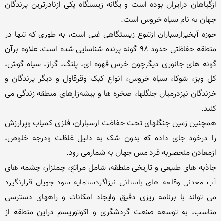
ازگیاهان درایران بوده است و یگانه زیستگاه یکی ازنادرترین پرندگان 
حوزه آبخیزارسباران ازتنوع زیستگاهی غنی است، به طوری که تنها در 
منطقه حفاظتی حدود 98 گونه پرنده شناسایی شده است. علاوه برآن 
گونه های جانوری دیگرچون خرس قهوه ای، پلنگ، گراز، سیاه گوش، 
کل وبز، شوکا، سیاه خروس، انواع کبک وقرقاول و دیگر پرندگان و 
خزندگان نیزدرمیان جنگلها، صخره ها و بیشه‌زارهای منطقه زندگی می 
همچنین زمین جنگلهای تحت حفاظت ارسباران، فلزی کمیاب وپرارزش 
را درخود جای داده که بدون شک به دلیل غلظت ودرجه خلوص، 
جاذبه های طبیعی و تاریخی منطقه، شامل مراتع، چمنزار، چشمه های 
آب معدنی وقلعه های باستانی نیزاگردستمایه سود جویان قرارنگیرد 
می تواند با برنامه ریزی دقیق وایجاد امکانات و راههای دسترسی 
مناسب، به توسعه صنعت گردشگری و اکوتوریسم دراین منطقه از 