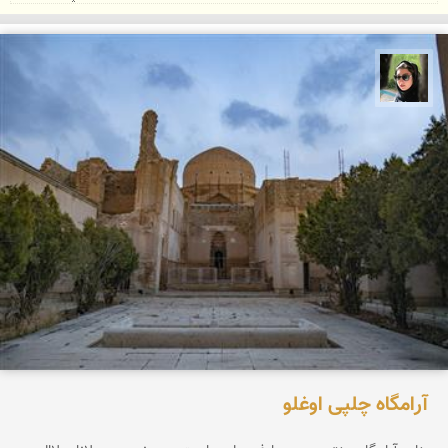
سپیده اصلان
آرامگاه چلپی اوغلو