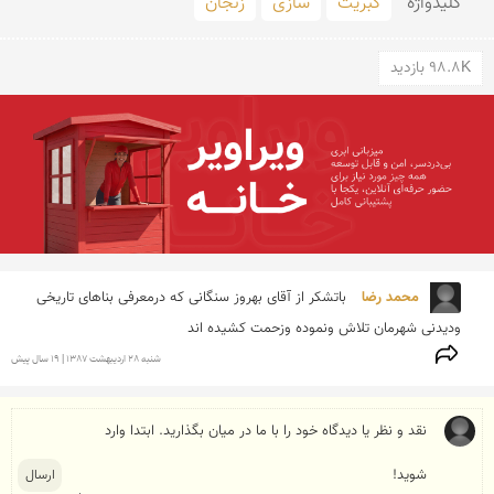
کلید‌واژه
کبریت
سازی
زنجان
98.8K بازدید
محمد رضا 
باتشکر از آقای بهروز سنگانی که درمعرفی بناهای تاریخی 
ودیدنی شهرمان تلاش ونموده وزحمت کشیده اند
شنبه 28 ارديبهشت 1387 | 19 سال پیش