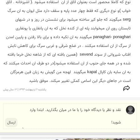
نوع که کاملا محصور است بعنوان اتاق از ان  استفاده میشود .( اشپزخانه . اتاق 
خواب )و نوع دیگری که فقط چهار عدد پایه و سقف دارد مثل ایوان به ان سرگ 
serg میگویند که جلو کپر ساخته میشود برای نشستن در روز و در شبهای 
تابستان روی ان میخوابند پله ای از کنده نخل که به ان پانغاری یا پونغاری 
panaghari- ponaghari میگویند به ان تکیه داده و برای بالا رفتن و پایین امدن 
از سرگ از ان استفاده میکنند . در ضلع شرقی و غربی سرگ برای کاهش تابش 
افتاب شیروانی از سوند sevend  (همین بافته ای که از شاهه نخل خرما بافته 
شده و در همه جای حنوب از ان استفاده میشود)در دو طرف ان احداث میکنند که 
به ان سایه بان کاپال kapal میگویند  لهجه من گویش به زبان فین هرمزگان 
است در جاهای دیگر این اسامی کمکی تغییر میکند. موفق باشید
يكشنبه 6 ارديبهشت 1394 | 12 سال پیش