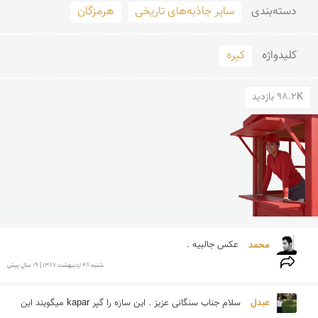
دسته‌بندی
سایر جاذبه‌های تاریخی
هرمزگان
کلید‌واژه
کپره
98.2K بازدید
محمد 
عکس جالبیه .
شنبه 28 ارديبهشت 1387 | 19 سال پیش
عبدل 
سلام جناب سنگانی عزیز . این سازه را گپر kapar میگویند این 