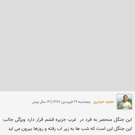
مجید حیدری
پنجشنبه 29 فروردين 1387 | 19 سال پیش
این جنگل منحصر به فرد در  غرب جزیره قشم قرار دارد ویژگی جالب 
این جنگل این است كه شب ها به زیر اب رفته و روزها بیرون می اید 