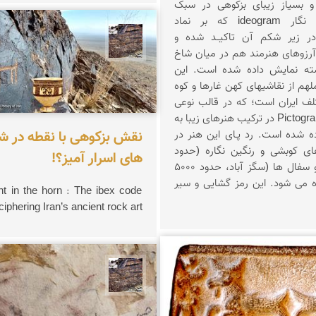
و بسیاز زیبای بزکوهی در سبک
هنری اندیشه نگار ideogram که بر نماد
 در زیر شکم آن تاکیــد شده و
محمد ناصری فرد
آرزوهای هنرمند هم در میان شاخ
ه نمایش داده شده است. این
ملهم از نقاشیهای کهن غارها و کوه
های نقاط مختلف ایران است؛ که در قالب نوعی
خط تصویری Pictogram در ترکیب هنرهای زیبا به
نقش بزکوهی با نقطه در شا
ه شده است. رد پـای این هنر در
ای کوبشی و رنگین نگاره (حدود
های اسرار آمیز؟!
10000 پ.م.) و سفال ها (سگز آباد، حدود 5000
ه می شود. این رمز گشایی و سیر
nt in the horn : The ibex code
iphering Iran’s ancient rock art
ناصری فرد
محمد ناصری فرد