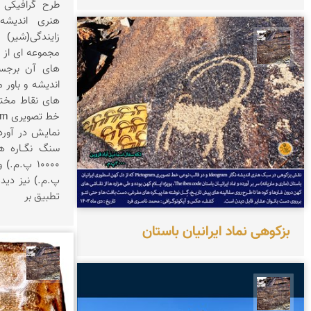
طرح گرافیکی 
زایندگی(شیر)
محمد ناصری فرد
مجموعه ای از 
های آن برجست
اندیشه و باور 
نمایش در آورد
سنگ نگــاره ه
پ.م.) نیز دید
تطبیق بر
بزکوهی نماد ایرانیان باستان
محمد 
محمد ناصری فرد