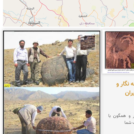
محمد ناصری فرد
 نگار و
ران
 و همگون با
 شما