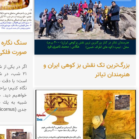
صورت فلکی جدی(us
بزرگ‌ترین تک نقش بز کوهی ایران و
اگر در یكی از 
هنرمندان تیاتر
21 شب، در ش
است؛ با دقت ب
نگاه كنیم؛ براح
خواهیم دید. د
شبیه به یك ب
محمد ناصری فرد
جدی (Capricornus) دیده می شود (تصویر3).