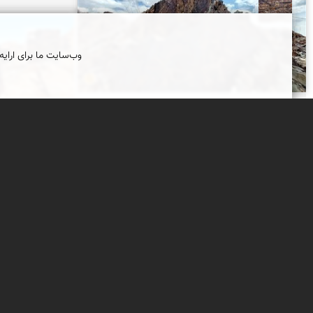
محمد ناصری فرد
محمد 
وب‌سایت ما برای ارایه
هنرها و پیام های کهن، بر دیواره ی
کوهی با سنگ‌های سیاه
تخته سنگی 
بزکوهی و س
از سفری بر می گشتم؛ از دور کوهی کله قندی با
سنگ های سیاه دیده می شد. پیش خودم فکر
مطالعه و بررس
کردم؛ که آن کوه زیبا حتما بر خود نقاشی های
دانش و تجربه
کهن و گوناگون دارد. بعد از طی مسافتی در جاده
درهیچ کتاب د
خاکی و سپس ادامه ی پیاده روی در بوته زارها، به
است. اخیراً ه
رودخانه ای خشک رسیدم. بر روی سنگ های سیاه
اند که حاصل 
دیواره ی رودخانه که در گذشته های دور گذر آب
معرفی و ثبت ک
فراوان بوده؛ نقش هایی متعدد و کهن از بز کوهی
کرده اند. چق
(نمادهای : آبخواهی، زایندگی و محافظت) حک
پژوهش و حاصل