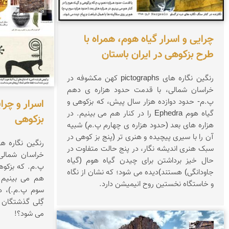
محمد 
چرایی و اسرار گیاه هوم، همراه با
طرح بزکوهی در ایران باستان
رنگین نگاره های pictographs کهن مکشوفه در
خراسان شمالی، با قدمت حدود هزاره ی دهم
پ.م- حدود دوازده هزار سال پیش، که بزکوهی و
اسرار و چر
گیاه هوم Ephedra را در کنار هم می بینیم. در
بزکوهی
هزاره های بعد (حدود هزاره ی چهارم پ.م) شبیه
آن را با سیری پیچیده و هنری تر (پنج بز کوهی در
سبک هنری اندیشه نگار، در پنج حالت متفاوت در
خراسان شمالی
حال خیز برداشتن برای چیدن گیاه هوم (گیاه
جاودانگی) هستند)دیده می شود؛ که نشان از نگاه
هم می بینیم. 
و خاستگاه نخستین روح انیمیشن دارد.
سوم پ.م.)، ه
گِلی گذشتگان 
می شود؟!