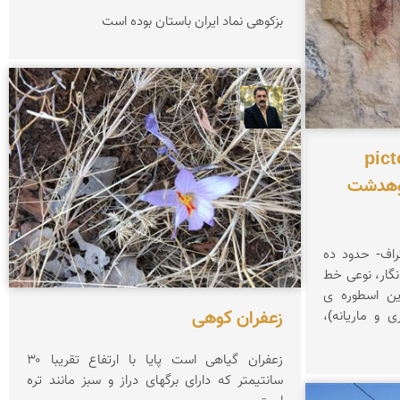
بزکوهی نماد ایران باستان بوده است
عدنان مرادی
pictograp
های کوهدشت
راف- حدود ده
گار، نوعی خط
ین اسطوره ی
زعفران کوهی
 و ماریانه)،
زعفران گیاهی است پایا با ارتفاع تقریبا ۳۰
سانتیمتر که دارای برگهای دراز و سبز مانند تره