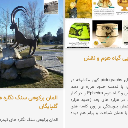
ناصری فرد
محسن جمالی
ایی گیاه هوم و نقش
رنگین نگاره های pictographs کهن مکشوفه در
، با قدمت حدود هزاره ی دهم
پ.م. که بزکوهی و گیاه هوم Ephedra را در کنار
المان بزکوهی سنگ نگاره ه
در هزاره های بعد (حدود هزاره
گلپایگان
مان پیوستگی بر روی کاسه های
با همان شباهت و پیام هم دیده
المان بزکوهی سنگ نگاره های تیمره