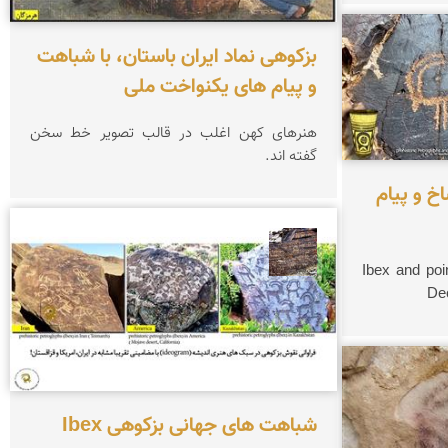
بزکوهی نماد ایران باستان، با شباهت
و پیام های یکنواخت ملی
هنرهای کهن اغلب در قالب تصویر خط سخن
گفته اند.
خ و پیام
محمد ناصری فرد
Ibex and poi
Dec
شباهت های جهانی بزکوهی Ibex