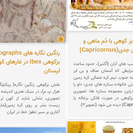
سنگ نگاره بز کوهی با دُم ماهی و
Capricorn)
رنگین نگاره های hs
بزکوهی Ibex در غار
شب های آبان (اُكتبر)، حدود ساعت
لرستان
رایطی كه آسمان صاف و بی ابر
ه جنوب نیم كره شمالی كره زمین
تی خانواده ستاره های جدی- دلو را
نقش بزکوهی رنگین نگاره( پیکتوگ
راین مجموعه ستاره ها، تصویری
هزار پ.م)، در سبک هنری اندیشه ن
زكوهی در صورت فلکی بزغاله یا
تصویری، نشانی شاید از کهن تر
زیست بشر بر روی کره زمین(ماری
آغاری بر سیر تطورّ خط در ایران