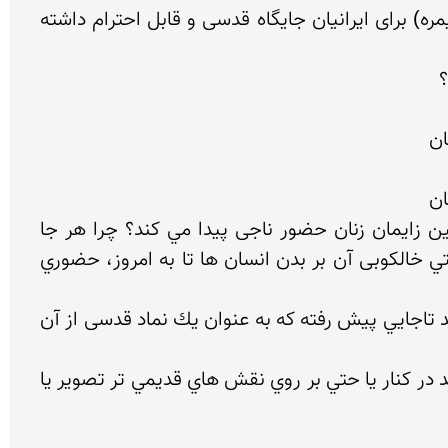
چرا بزکوهی از حدود هزاره ی نوزده ی پیش از میلاد (دکتر رسول بشاش رییس پژوهشکده خط و زبان-1387، تیمره) برای ایرانیان جایگاه قدسی و قابل احترام داشته 
چرا زيباترين رب النوع ها بعد از كشف فلز از آن ساخته مي شود؟ چرا برروي گردنبندها و پلاك‌هاي مقدس حین زايمان زنان حضور ناجی پيدا مي كند؟ چرا هر جا 
زيستگاه و حضور انساني بوده؛ نقش بزكوهي بر ديواره ي غــارها، دره ها، كوه ها، روي فرش ها، زير اندازها و حتي خالکوبی آن بر بدن انسان ها تا به امروز، حضوري 
چه رازي در آن نماد نهفته است؛ كه در جاي جاي زندگي ايرانيان باستان حضوري پر رنگ و مستمر داشته و اين روند تاجايي پيش رفته كه به عنوان يك نماد قدسی از آن 
هركس از كنار آن نقوش کهن دره ها و كوه ها گذر مي كرده؛ به پاس احترام به آن نقش های بزکوهی، نقشي جديد در كنار يا حتي بر روي نقش هاي قديمي تر تصوير يا 