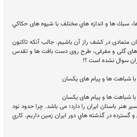
بيشترين فراواني نقوش کهن سنگ نگاره های Rock Arts ایران متعلق به نقش بزكوهی Ibex است؛ كه با طرح ها، سبك ها و اندازه هاي مختلف با شیوه های حكاكي 
بنظر نگارنده این فراوانی تصادفی نبوده و در آن اسرار و پیام خاصی نهفته است و همین نگاه سبب شد؛ تا سالیان متمادی در کشف راز آن باشیم. جالب آنکه تاکنون 
این فراوانی نقش های کهن غارها و کوه ها و در دوره های جدیدتر طرح روی سفالینه های پیش از تاریخ، پیکره های گلی و مفرغی، طرح روی دست بافت ها و تقدس 
حال اين سؤالي است؛ كه پيش روي هر پژوهشگري است؛ كه قصد مطالعه بر روي تاريخ، فرهنگ، اسطوره ها و سیر هنر باستان ايران را دارد؛ می باشد. چرا حدود نود 
درصد نقوش سنگ نگاره هاي ايران بزكوهي است؟ براي دست يابي به پاسخي مقبول و متقن نياز به بررسی عميق و گسترده در گذشته هاي دور ايران زمين داريم. كاري 