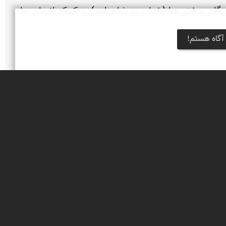
به باور ایرانیان باستان، بزکوهی فرشته ناجی است (اسطوره مشی و مشیانه )؛ که به لباس بزکوهی در آمده و در هنگام سختی ها (خوان دو شاهنامه) به کمک انسان ها 
آگاه هستم!