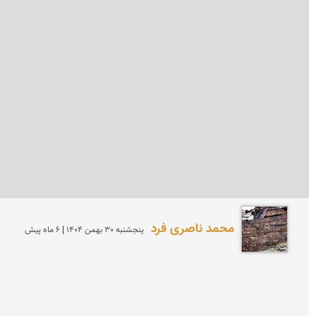
محمد ناصری فرد
پنجشنبه 30 بهمن 1404 | 6 ماه پیش