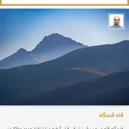
بابک ارجمندی
قله قدمگاه
قدمگاه قله در غرب البرز شرقی قرار گرفته و با ارتفاع حدود ۳۶0۰ متر