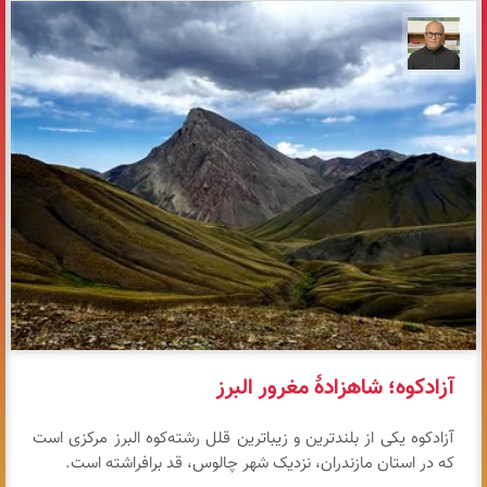
مازیار ذاکری
آزادکوه؛ شاهزادهٔ مغرور البرز
آزادکوه یکی از بلندترین و زیباترین قلل رشته‌کوه البرز مرکزی است
که در استان مازندران، نزدیک شهر چالوس، قد برافراشته است.