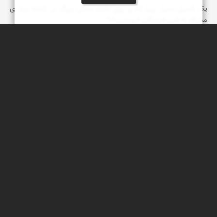
یک فسیل بسیار زیبا که بر روی تخته سنگی بزرگ در دامنه دره ای
مشرف به فین هرمزگان فروردین 98
عبدل شعبانی