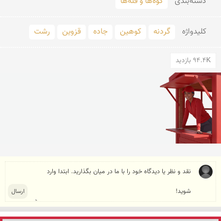
دسته‌بندی
کوه‌ها و قله‌ها
کلید‌واژه
گردنه
کوهین
جاده
قزوین
رشت
94.4K بازدید