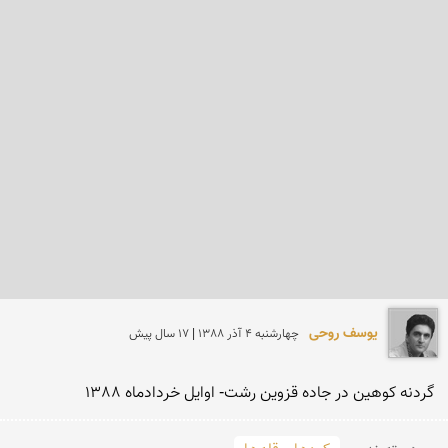
یوسف روحی
چهارشنبه 4 آذر 1388 | 17 سال پیش
 گردنه کوهین در جاده قزوین رشت- اوایل خردادماه 1388