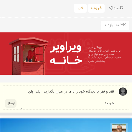
کلید‌واژه
غروب
خزر
100.3K بازدید
مازیار ذاکری