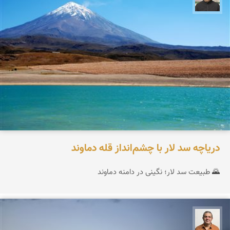
دریاچه سد لار با چشم‌انداز قله دماوند
🌄 طبیعت سد لار؛ نگینی در دامنه دماوند
مجید حمیدا