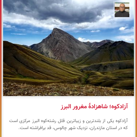
مازیار ذاکری
آزادکوه؛ شاهزادهٔ مغرور البرز
آزادکوه یکی از بلندترین و زیباترین قلل رشته‌کوه البرز مرکزی است
که در استان مازندران، نزدیک شهر چالوس، قد برافراشته است.