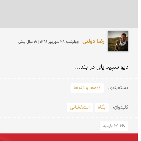
رضا دولتی
چهارشنبه 28 شهريور 1386 | 19 سال پیش
دیو سپید پای در بند...
دسته‌بندی
کوه‌ها و قله‌ها
کلید‌واژه
پگاه
آتشفشانی
101.4K بازدید