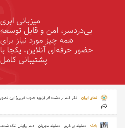
نمای ایران 
فكر كنم از دشت لار (زاویه جنوب غربی) این تصویر 
بابک 