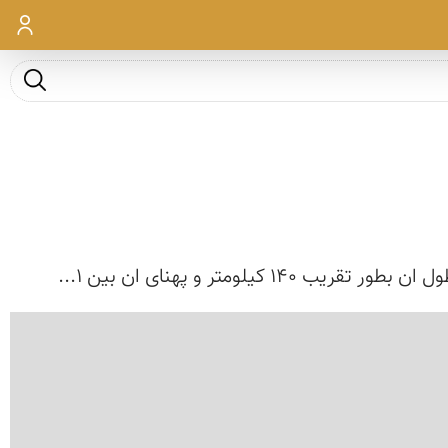
ورود
جست و ج
متر و پهنای ان بین 1...