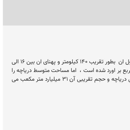
 در یاچه ارومیه بزرگترین سطح آبی كشور بوده كه مابین دو استان آذربایجان غربی و شرقی قرار دارد . میانگین طول ان  بطور تقریب 140 كیلومتر و پهنای ان بین 16 الی 
63 كیلومتر متغیر است . وسعت دریاچه بر اساس عكس های ماهوارهای در سال    1990 معادل 5263 كیلومتر مربع بر اورد شده است ،  اما مساحت متوسط دریاچه را 
در حدود 5500 كیلومتر مربع تخمین زده اند   .  عمق متوسط این دریاچه 4/5 متر و حداكثر عمق 13 متر در شمال دریاچه و حجم تقریبی آن 31 میلیارد متر مكعب می 