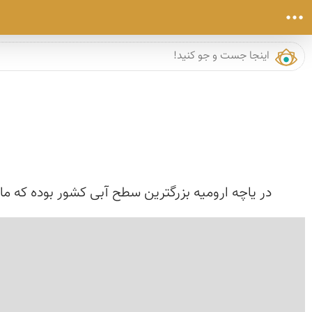
در یاچه ارومیه بزرگترین سطح آبی كشور بوده كه مابین دو استان 