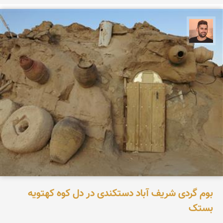
ابراهیم رفیعی
بوم گردی شریف آباد دستکندی در دل کوه کهتویه
بستک