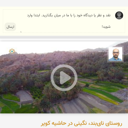
بابک ارجمندی
روستای نای‌بند، نگینی در حاشیه کویر