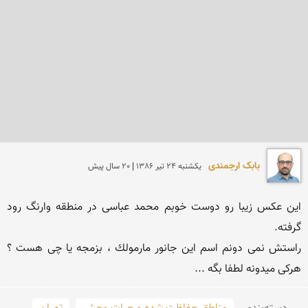
بابک ارجمندی
يكشنبه 24 تير 1386 | 20 سال پیش
این عكس زیبا رو دوست خوبم محمد عباسی در منطقه وارنگ رود 
راستش نمی دونم اسم این جانور مارمولك ، بزمجه یا چی هست ؟ 
هركی میدونه لطفا بگه ...