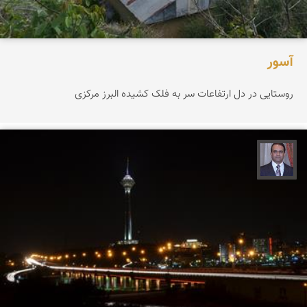
آسور
روستایی در دل ارتفاعات سر به فلک کشیده البرز مرکزی
نادر چقاجردی