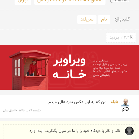
دسته‌بندی
مناطق حفاظت شده و حیات وحش
تهران
کلید‌واژه
نام
سربلند
102.4K بازدید
بابک 
من كه به این عكس نمره عالی میدم
يكشنبه 24 تير 1386 | 20 سال پیش