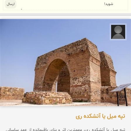
علیرضا کورش لی
تپه میل یا آتشکده ری
تپه ميل يا آتشكده ری، مهمترين اثر و بنای باقيمانده از عهد ساسانی