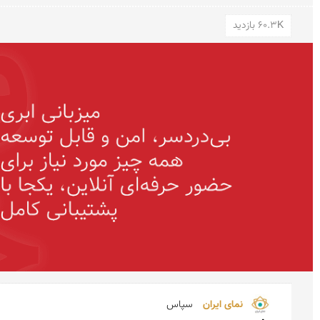
60.3K بازدید
نمای ایران 
سپاس