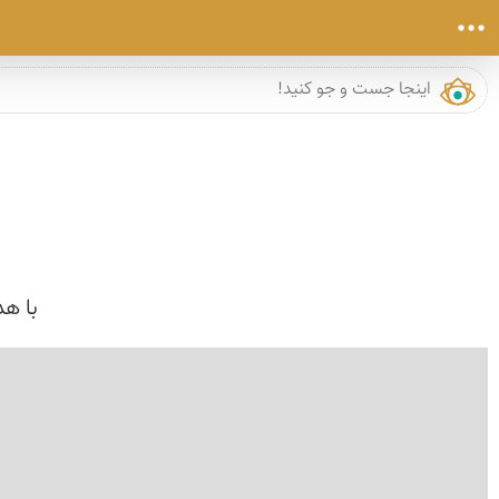
با هد
›