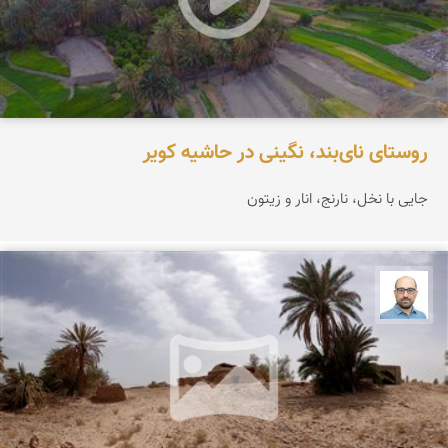
روستای نای‌بند، نگینی در حاشیه کویر
جایی با نخل، نارنج، انار و زیتون
بابک ارجمندی