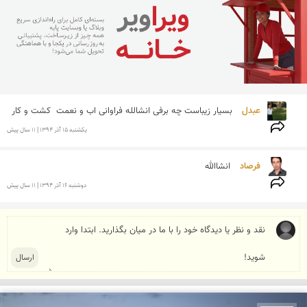
عبدل 
بسیار زیباست چه برفی انشالله فراوانی اب و نعمت  کشت و کار 
يكشنبه 15 آذر 1394 | 11 سال پیش
فرصاد 
انشاالله 

دوشنبه 16 آذر 1394 | 11 سال پیش