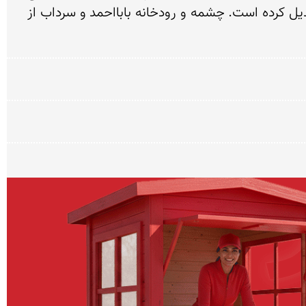
شده است. چشمه های پرآب، مراتع سرسبز و هوای فرح بخش در تابستان، این منطقه را به مقصد گردشگری تبدیل کرده است. چشمه و رودخانه بابااحمد و سرداب از 