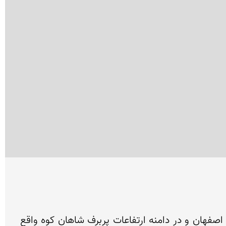
روستای سرداب سفلی، در 15 کیلومتری جنوب غرب مرکز شهرستان فریدونشهر واقع در 160 کیلومتری غرب شهر اصفهان و در دامنه ارتفاعات پربرف شاهان کوه واقع 