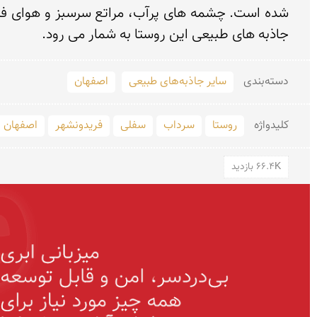
جاذبه های طبیعی این روستا به شمار می رود.
دسته‌بندی
سایر جاذبه‌های طبیعی
اصفهان
کلید‌واژه
روستا
سرداب
سفلی
فریدونشهر
اصفهان
66.4K بازدید