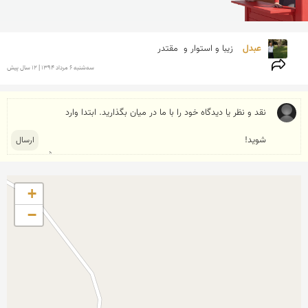
عبدل 
زیبا و استوار و  مقتدر
سه‌شنبه 6 مرداد 1394 | 12 سال پیش
+
−