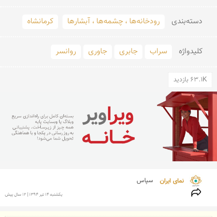
دسته‌بندی
رودخانه‌ها ، چشمه‌ها ، آبشارها
کرمانشاه
کلید‌واژه
سراب
جابری
جاوری
روانسر
63.1K بازدید
نمای ایران 
سپاس
يكشنبه 14 تير 1394 | 12 سال پیش