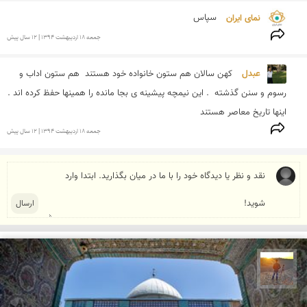
نمای ایران 
سپاس
جمعه 18 ارديبهشت 1394 | 12 سال پیش
عبدل 
کهن سالان هم ستون خانواده خود هستند  هم ستون اداب و 
رسوم و سنن گذشته  . این نیمچه پیشینه ی بجا مانده را همینها حفظ کرده اند . 
اینها تاریخ معاصر هستند 
جمعه 18 ارديبهشت 1394 | 12 سال پیش
مهدی مخلصیان