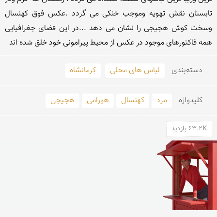
تابستان نقش تهویه وموجب خنکی می گردد .عکس فوق کهنسال  
وسخت کوش هجیجی را نشان می دهد ...در این فضای جغرافیایی 
همه فاکتورهای موجود در عکس از محیط پیرامونی خود خلق شده اند 
دسته‌بندی
لباس های محلی
کرمانشاه
کلید‌واژه
مرد
کهنسال
هورامی
هجیجی
63.2K بازدید