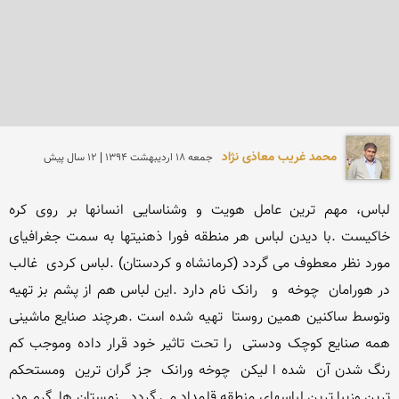
محمد غریب معاذی نژاد
جمعه 18 ارديبهشت 1394 | 12 سال پیش
لباس، مهم ترین عامل هویت و وشناسایی انسانها بر روی کره 
خاکیست .با دیدن لباس هر منطقه فورا ذهنیتها به سمت جغرافیای 
مورد نظر معطوف می گردد (کرمانشاه و کردستان) .لباس کردی  غالب 
در هورامان  چوخه  و   رانک نام دارد .این لباس هم از پشم بز تهیه 
وتوسط ساکنین همین روستا  تهیه شده است .هرچند صنایع ماشینی  
همه صنایع کوچک ودستی  را تحت تاثیر خود قرار داده وموجب کم 
رنگ شدن آن  شده ا لیکن  چوخه ورانک  جز گران ترین  ومستحکم 
ترین وزیبا ترین لباسهای منطقه قلمداد می گردد . زمستان ها  گرم ودر 