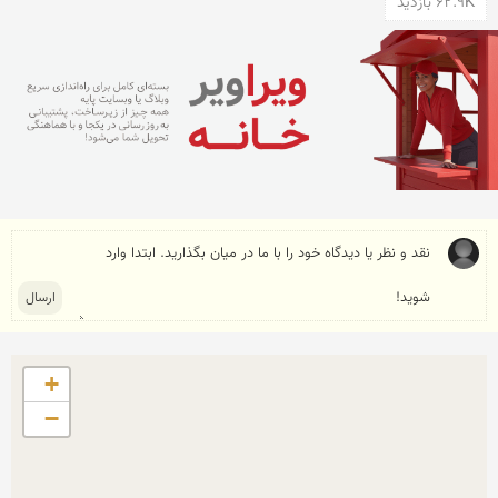
62.9K بازدید
+
−